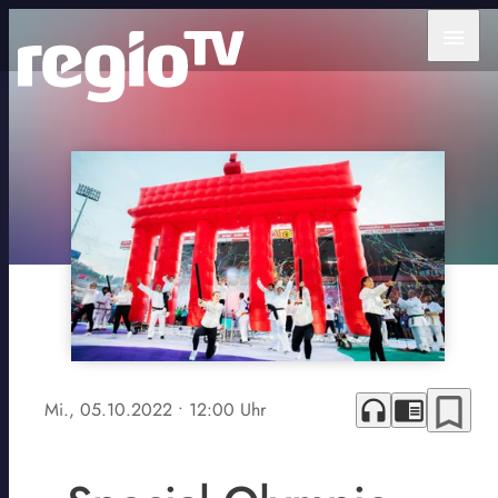
menu
bookmark_border
headphones
chrome_reader_mode
Mi., 05.10.2022
• 12:00 Uhr