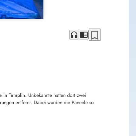
bookmark_border
headphones
chrome_reader_mode
ße in Templin.
Unbekannte hatten dort zwei
rungen entfernt. Dabei wurden die Paneele so