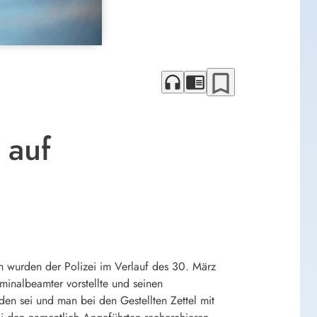
bookmark_border
headphones
chrome_reader_mode
 auf
 wurden der Polizei im Verlauf des 30. März
minalbeamter vorstellte und seinen
n sei und man bei den Gestellten Zettel mit