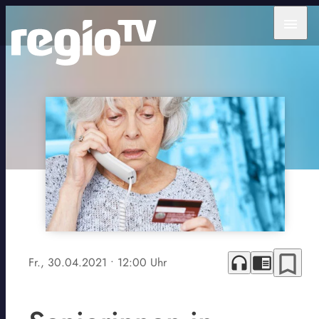
menu
bookmark_border
headphones
chrome_reader_mode
Fr., 30.04.2021
• 12:00 Uhr