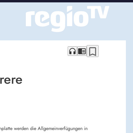
bookmark_border
headphones
chrome_reader_mode
rere
nplatte werden die Allgemeinverfügungen in