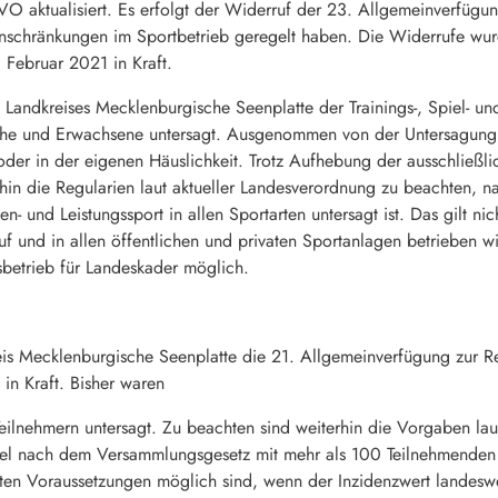
O aktualisiert. Es erfolgt der Widerruf der 23. Allgemeinverfügu
inschränkungen im Sportbetrieb geregelt haben. Die Widerrufe w
Februar 2021 in Kraft.
Landkreises Mecklenburgische Seenplatte der Trainings-, Spiel- und
liche und Erwachsene untersagt. Ausgenommen von der Untersagung 
der in der eigenen Häuslichkeit. Trotz Aufhebung der ausschließl
n die Regularien laut aktueller Landesverordnung zu beachten, nac
en- und Leistungssport in allen Sportarten untersagt ist. Das gilt nic
 und in allen öffentlichen und privaten Sportanlagen betrieben wir
gsbetrieb für Landeskader möglich.
eis Mecklenburgische Seenplatte die 21. Allgemeinverfügung zur R
in Kraft. Bisher waren
eilnehmern untersagt. Zu beachten sind weiterhin die Vorgaben lau
l nach dem Versammlungsgesetz mit mehr als 100 Teilnehmenden 
en Voraussetzungen möglich sind, wenn der Inzidenzwert landeswei