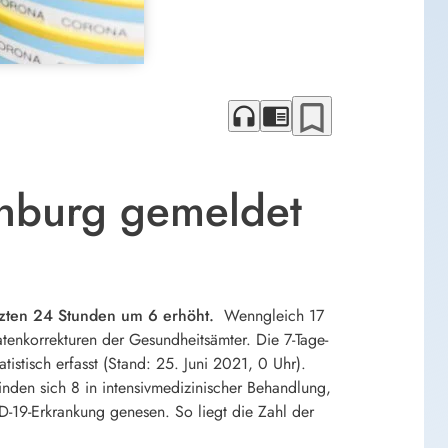
bookmark_border
headphones
chrome_reader_mode
enburg gemeldet
etzten 24 Stunden um 6 erhöht.
Wenngleich 17
Datenkorrekturen der Gesundheitsämter. Die 7-Tage-
istisch erfasst (Stand: 25. Juni 2021, 0 Uhr).
den sich 8 in intensivmedizinischer Behandlung,
19-Erkrankung genesen. So liegt die Zahl der