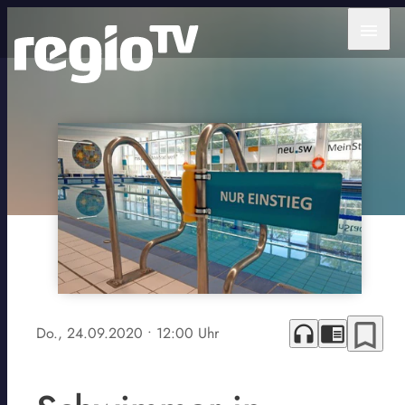
menu
bookmark_border
headphones
chrome_reader_mode
Do., 24.09.2020
• 12:00 Uhr