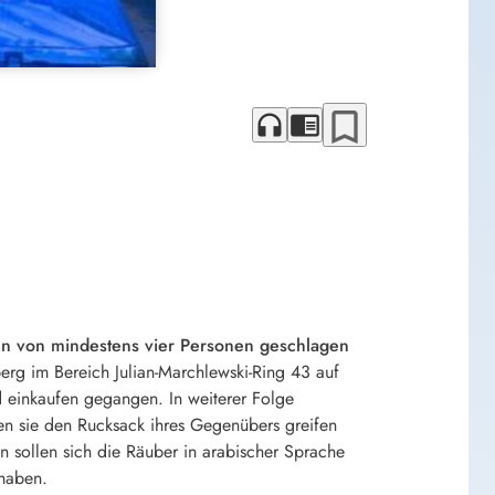
bookmark_border
headphones
chrome_reader_mode
ann von mindestens vier Personen geschlagen
g im Bereich Julian-Marchlewski-Ring 43 auf
 einkaufen gegangen. In weiterer Folge
en sie den Rucksack ihres Gegenübers greifen
 sollen sich die Räuber in arabischer Sprache
 haben.