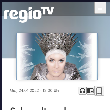
menu
bookmark_border
headphones
chrome_reader_mode
Mo., 24.01.2022
• 12:00 Uhr