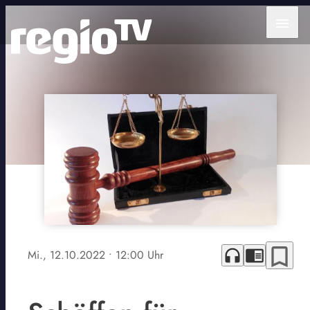
menu
bookmark_border
headphones
chrome_reader_mode
Mi., 12.10.2022
• 12:00 Uhr