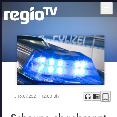
menu
bookmark_border
headphones
chrome_reader_mode
Fr., 16.07.2021
• 12:00 Uhr