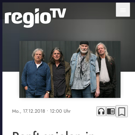
menu
bookmark_border
headphones
chrome_reader_mode
Mo., 17.12.2018
• 12:00 Uhr