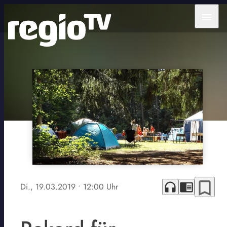
menu
bookmark_border
headphones
chrome_reader_mode
Di., 19.03.2019
• 12:00 Uhr