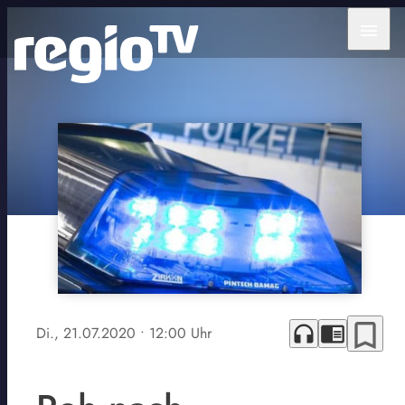
menu
bookmark_border
headphones
chrome_reader_mode
Di., 21.07.2020
• 12:00 Uhr