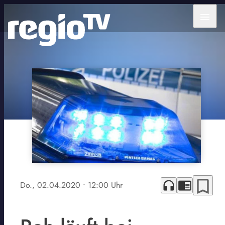
menu
bookmark_border
headphones
chrome_reader_mode
Do., 02.04.2020
• 12:00 Uhr