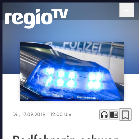
menu
bookmark_border
headphones
chrome_reader_mode
Di., 17.09.2019
• 12:00 Uhr