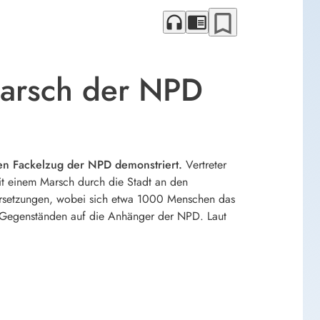
bookmark_border
headphones
chrome_reader_mode
marsch der NPD
n Fackelzug der NPD demonstriert.
Vertreter
mit einem Marsch durch die Stadt an den
rsetzungen, wobei sich etwa 1000 Menschen das
 Gegenständen auf die Anhänger der NPD. Laut