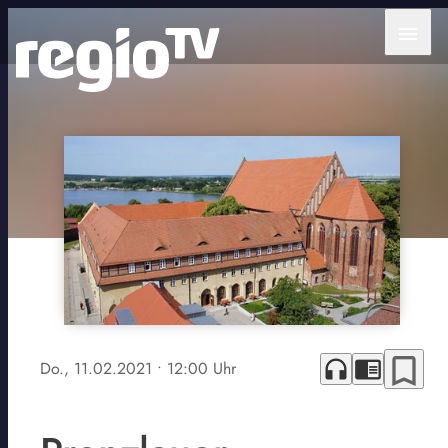
menu
bookmark_border
headphones
chrome_reader_mode
Do., 11.02.2021
• 12:00 Uhr