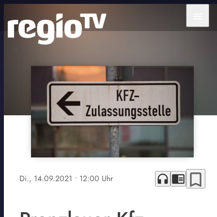
menu
bookmark_border
headphones
chrome_reader_mode
Di., 14.09.2021
• 12:00 Uhr