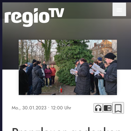
menu
bookmark_border
headphones
chrome_reader_mode
Mo., 30.01.2023
• 12:00 Uhr