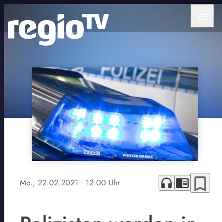
menu
bookmark_border
headphones
chrome_reader_mode
Mo., 22.02.2021
• 12:00 Uhr