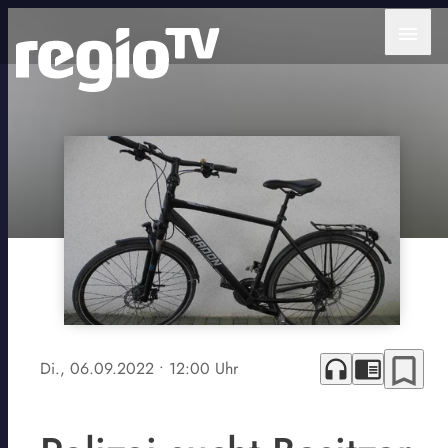
menu
bookmark_border
headphones
chrome_reader_mode
Di., 06.09.2022
• 12:00 Uhr