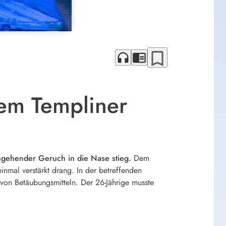
bookmark_border
headphones
chrome_reader_mode
gem Templiner
ingehender Geruch in die Nase stieg.
Dem
nmal verstärkt drang. In der betreffenden
on Betäubungsmitteln. Der 26-Jährige musste