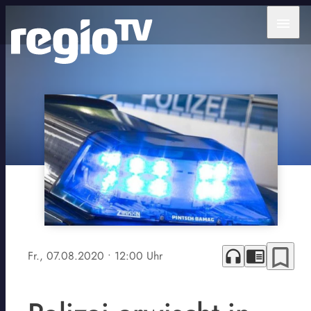
menu
bookmark_border
headphones
chrome_reader_mode
Fr., 07.08.2020
• 12:00 Uhr