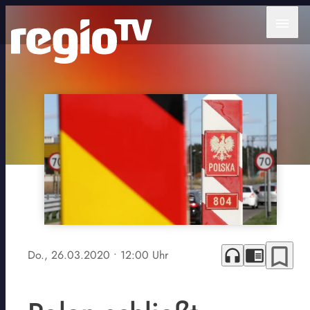
menu
bookmark_border
headphones
chrome_reader_mode
Do., 26.03.2020
• 12:00 Uhr