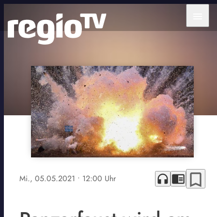
menu
bookmark_border
headphones
chrome_reader_mode
Mi., 05.05.2021
• 12:00 Uhr