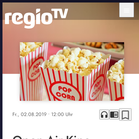
menu
bookmark_border
headphones
chrome_reader_mode
Fr., 02.08.2019
• 12:00 Uhr