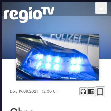
menu
bookmark_border
headphones
chrome_reader_mode
Do., 19.08.2021
• 12:00 Uhr