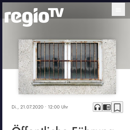
menu
bookmark_border
headphones
chrome_reader_mode
Di., 21.07.2020
• 12:00 Uhr