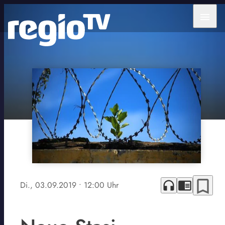
menu
bookmark_border
headphones
chrome_reader_mode
Di., 03.09.2019
• 12:00 Uhr