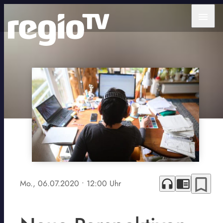
menu
bookmark_border
headphones
chrome_reader_mode
Mo., 06.07.2020
• 12:00 Uhr