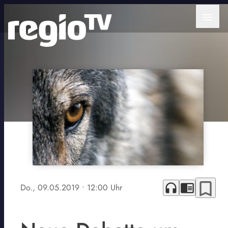
menu
bookmark_border
headphones
chrome_reader_mode
Do., 09.05.2019
• 12:00 Uhr