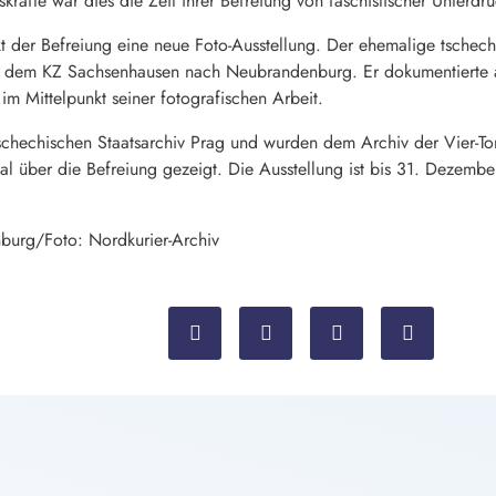
skräfte war dies die Zeit ihrer Befreiung von faschistischer Unter
der Befreiung eine neue Foto-Ausstellung. Der ehemalige tschechis
us dem KZ Sachsenhausen nach Neubrandenburg. Er dokumentierte a
im Mittelpunkt seiner fotografischen Arbeit.
schechischen Staatsarchiv Prag und wurden dem Archiv der Vier-Tor
l über die Befreiung gezeigt. Die Ausstellung ist bis 31. Dezemb
nburg/Foto: Nordkurier-Archiv