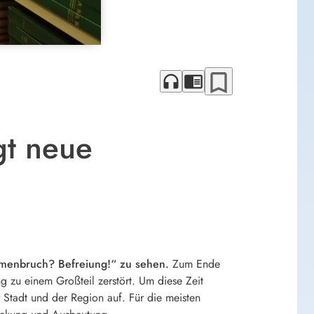
bookmark_border
headphones
chrome_reader_mode
gt neue
mmenbruch? Befreiung!“ zu sehen.
Zum Ende
zu einem Großteil zerstört. Um diese Zeit
 Stadt und der Region auf. Für die meisten