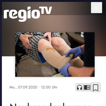
menu
bookmark_border
headphones
chrome_reader_mode
Mo., 07.09.2020
• 12:00 Uhr