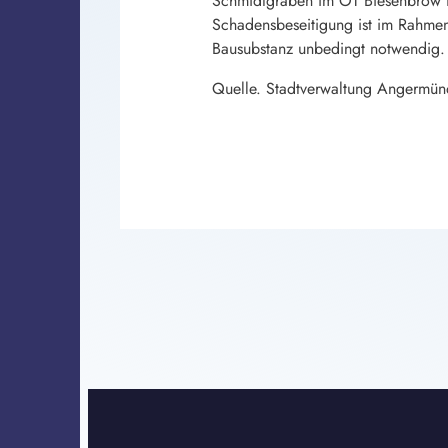
Schmidtgraben im OT Biesenbrow fest
Schadensbeseitigung ist im Rahmen
Bausubstanz unbedingt notwendig.
Quelle. Stadtverwaltung Angermü