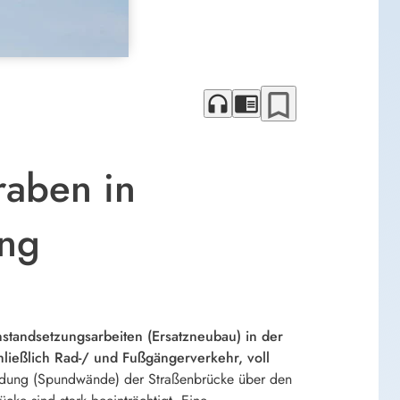
bookmark_border
headphones
chrome_reader_mode
raben in
ung
tandsetzungsarbeiten (Ersatzneubau) in der
ließlich Rad-/ und Fußgängerverkehr, voll
dung (Spundwände) der Straßenbrücke über den