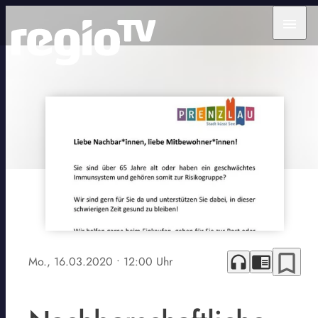
menu
bookmark_border
headphones
chrome_reader_mode
Mo., 16.03.2020
• 12:00 Uhr