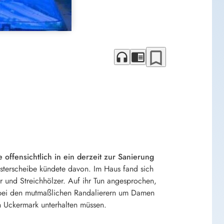
bookmark_border
headphones
chrome_reader_mode
fensichtlich in ein derzeit zur Sanierung
sterscheibe kündete davon. Im Haus fand sich
r und Streichhölzer. Auf ihr Tun angesprochen,
h bei den mutmaßlichen Randalierern um Damen
on Uckermark unterhalten müssen.