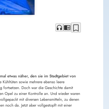
bookmark_border
headphones
chrome_reader_mode
mal etwas näher, den sie im Stadtgebiet von
e Kühltüten sowie mehrere ebenso leere
g fortsetzen. Doch war die Geschichte damit
nen Opel zu einer Kontrolle an. Und wieder waren
ollgepackt mit diversen Lebensmitteln, zu denen
 noch da. Jetzt aber vollgestopft mit einer