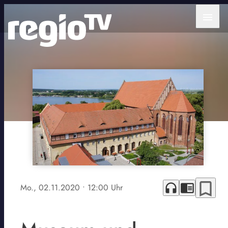
menu
bookmark_border
headphones
chrome_reader_mode
Mo., 02.11.2020
• 12:00 Uhr