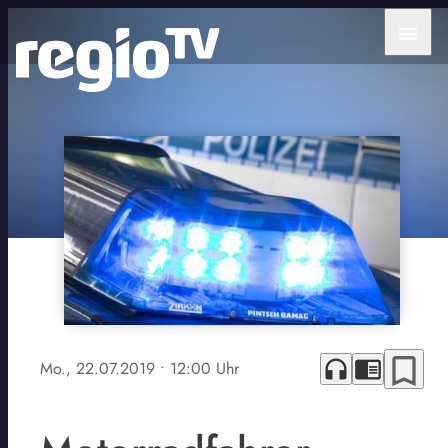
menu
bookmark_border
headphones
chrome_reader_mode
Mo., 22.07.2019
• 12:00 Uhr