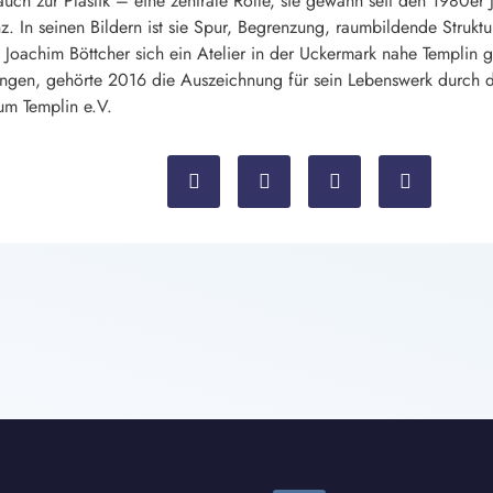
ch zur Plastik – eine zentrale Rolle, sie gewann seit den 1980er
z. In seinen Bildern ist sie Spur, Begrenzung, raumbildende Struktu
e Joachim Böttcher sich ein Atelier in der Uckermark nahe Templin 
ngen, gehörte 2016 die Auszeichnung für sein Lebenswerk durch d
rum Templin e.V.