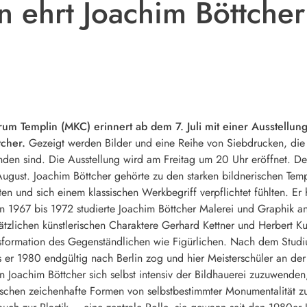
 ehrt Joachim Böttcher
trum Templin (MKC) erinnert ab dem 7. Juli mit einer Ausstell
tcher.
Gezeigt werden Bilder und eine Reihe von Siebdrucken, die w
en sind. Die Ausstellung wird am Freitag um 20 Uhr eröffnet. Der E
August. Joachim Böttcher gehörte zu den starken bildnerischen Tem
ten und sich einem klassischen Werkbegriff verpflichtet fühlten. Er 
n 1967 bis 1972 studierte Joachim Böttcher Malerei und Graphik a
zlichen künstlerischen Charaktere Gerhard Kettner und Herbert Kun
sformation des Gegenständlichen wie Figürlichen. Nach dem Studiu
bis er 1980 endgültig nach Berlin zog und hier Meisterschüler an 
n Joachim Böttcher sich selbst intensiv der Bildhauerei zuzuwenden
schen zeichenhafte Formen von selbstbestimmter Monumentalität zu 