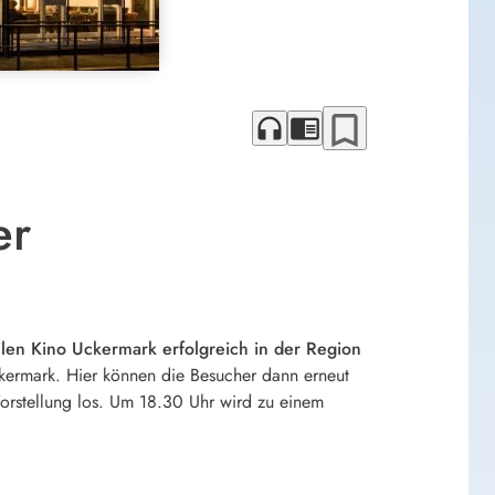
bookmark_border
headphones
chrome_reader_mode
er
bilen Kino Uckermark erfolgreich in der Region
kermark. Hier können die Besucher dann erneut
orstellung los. Um 18.30 Uhr wird zu einem