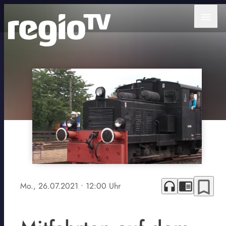
menu
bookmark_border
headphones
chrome_reader_mode
Mo., 26.07.2021
• 12:00 Uhr