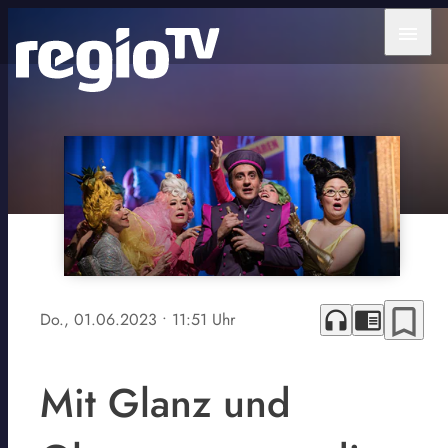
menu
bookmark_border
headphones
chrome_reader_mode
Do., 01.06.2023
• 11:51 Uhr
Mit Glanz und