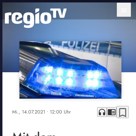
menu
bookmark_border
headphones
chrome_reader_mode
Mi., 14.07.2021
• 12:00 Uhr