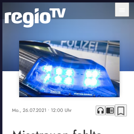
menu
bookmark_border
headphones
chrome_reader_mode
Mo., 26.07.2021
• 12:00 Uhr