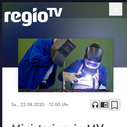
menu
bookmark_border
headphones
chrome_reader_mode
Sa., 22.08.2020
• 12:00 Uhr