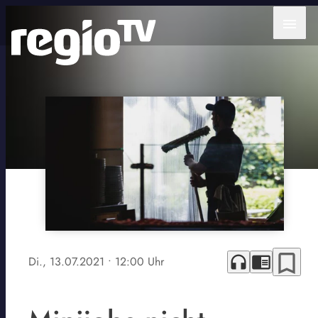
menu
bookmark_border
headphones
chrome_reader_mode
Di., 13.07.2021
• 12:00 Uhr