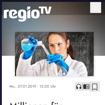
menu
bookmark_border
headphones
chrome_reader_mode
Mo., 07.01.2019
• 12:00 Uhr