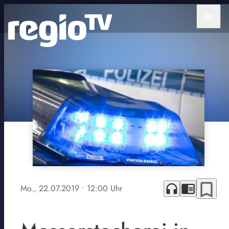
menu
bookmark_border
headphones
chrome_reader_mode
Mo., 22.07.2019
• 12:00 Uhr